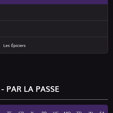
Les Épiciers
 - PAR LA PASSE
TE
CP
%
PR
VG
MO
TD
IN
SA