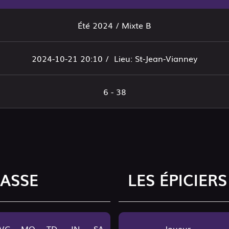
Été 2024 / Mixte B
2024-10-21 20:10 /
Lieu: St-Jean-Vianney
6 - 38
PASSE
LES ÉPICIERS
VG
MO
TD
IN
SA
Joueur