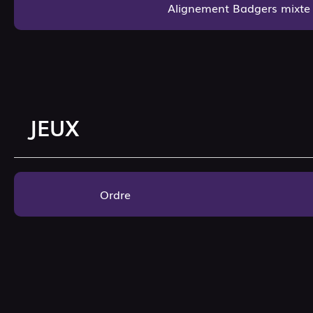
Alignement Badgers mixte
JEUX
Ordre