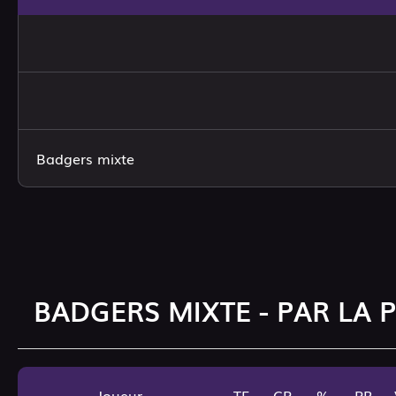
Badgers mixte
BADGERS MIXTE - PAR LA 
Joueur
TE
CP
%
PR