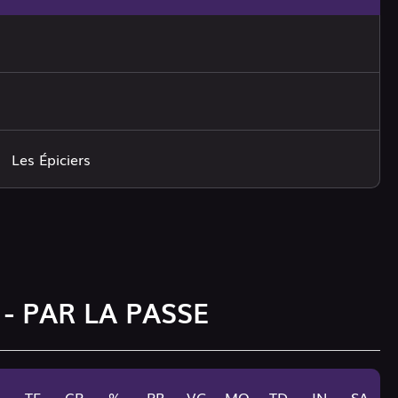
Les Épiciers
 - PAR LA PASSE
TE
CP
%
PR
VG
MO
TD
IN
SA