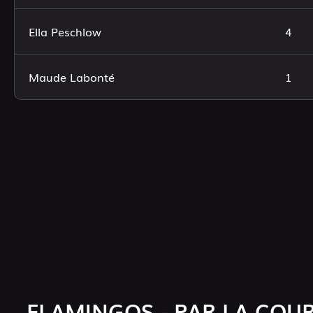
Ella Peschlow
4
Maude Labonté
1
FLAMINGOS - PAR LA COU