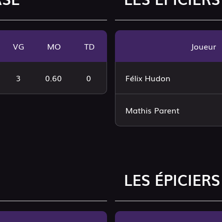
VG
MO
TD
Joueur
3
0.60
0
Félix Hudon
Mathis Parent
LES ÉPICIERS