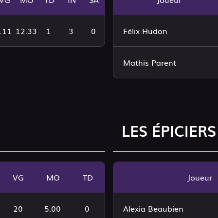
111
12.33
1
3
0
Félix Hudon
Mathis Parent
LES ÉPICIERS
VG
MO
TD
Joueur
20
5.00
0
Alexia Beaubien