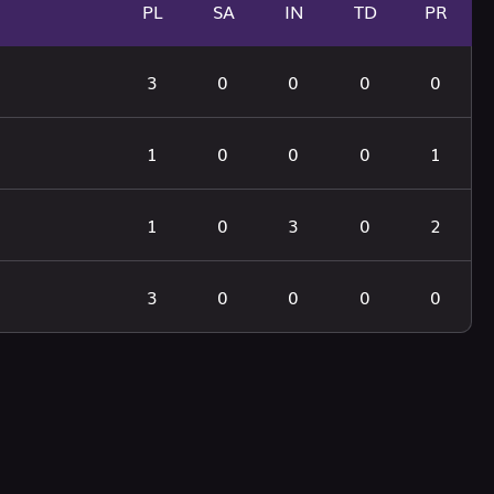
PL
SA
IN
TD
PR
3
0
0
0
0
1
0
0
0
1
1
0
3
0
2
3
0
0
0
0