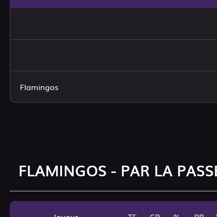
Flamingos
FLAMINGOS - PAR LA PASS
Joueur
TE
CP
%
PR