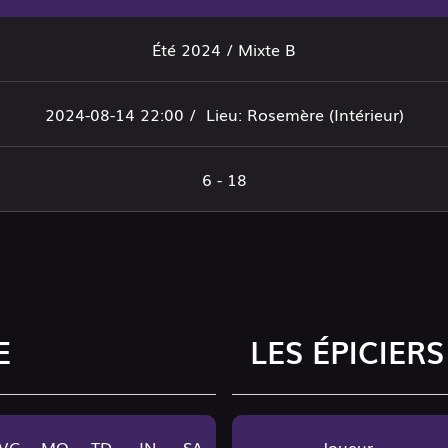
Été 2024 / Mixte B
2024-08-14 22:00 /
Lieu: Rosemère (Intérieur)
6 - 18
E
LES ÉPICIERS
VG
MO
TD
IN
SA
Joueur