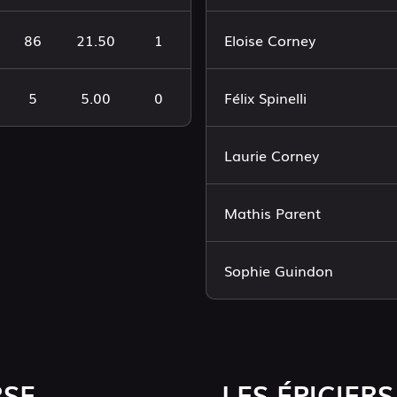
86
21.50
1
Eloise Corney
5
5.00
0
Félix Spinelli
Laurie Corney
Mathis Parent
Sophie Guindon
RSE
LES ÉPICIERS