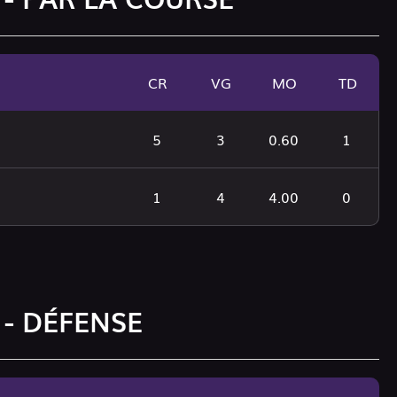
CR
VG
MO
TD
5
3
0.60
1
1
4
4.00
0
 - DÉFENSE