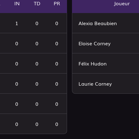
A
IN
TD
PR
Joueur
1
0
0
Alexia Beaubien
0
0
0
Eloise Corney
0
0
0
Félix Hudon
0
0
0
Laurie Corney
0
0
0
0
0
0