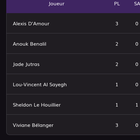
Joueur
PL
S
Alexis D'Amour
3
0
Anouk Benalil
2
0
Jade Jutras
2
0
Lou-Vincent Al Sayegh
1
0
Sheldon Le Houillier
1
1
Viviane Bélanger
3
0