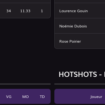
34
11.33
1
Laurence Gouin
Noémie Dubois
Rose Poirier
HOTSHOTS - 
VG
MO
TD
Joueur