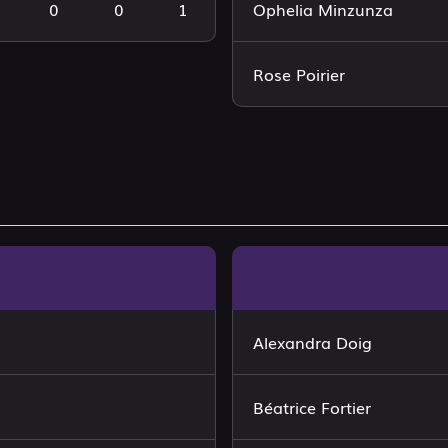
0
0
1
Ophelia Minzunza
Rose Poirier
Alexandra Doig
Béatrice Fortier