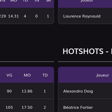
229
14.31
4
0
1
Laurence Raynauld
HOTSHOTS -
VG
MO
TD
Joueur
90
12.86
1
Alexandra Doig
105
17.50
2
Béatrice Fortier