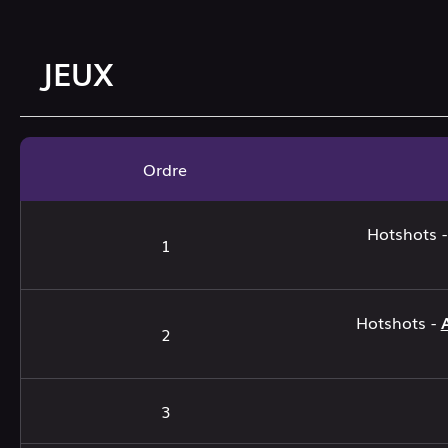
JEUX
Ordre
Hotshots 
1
Hotshots -
2
3