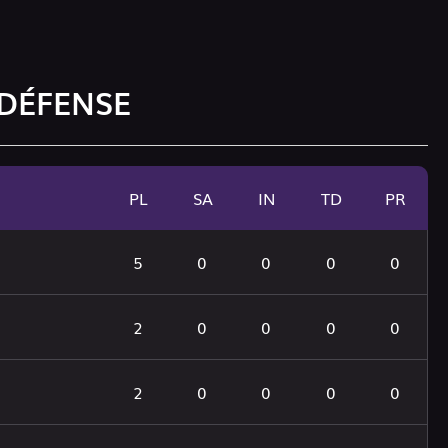
 DÉFENSE
PL
SA
IN
TD
PR
5
0
0
0
0
2
0
0
0
0
2
0
0
0
0