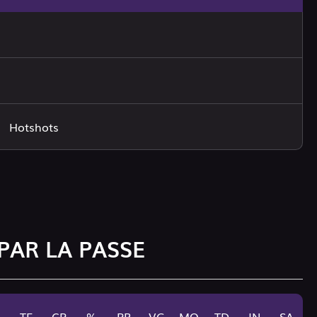
Hotshots
PAR LA PASSE
TE
CP
%
PR
VG
MO
TD
IN
SA