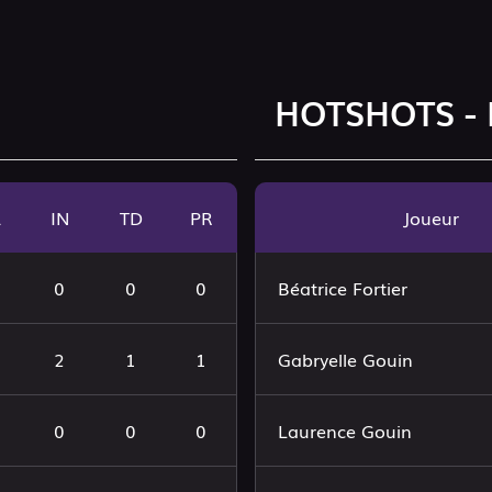
HOTSHOTS -
A
IN
TD
PR
Joueur
0
0
0
Béatrice Fortier
2
1
1
Gabryelle Gouin
0
0
0
Laurence Gouin