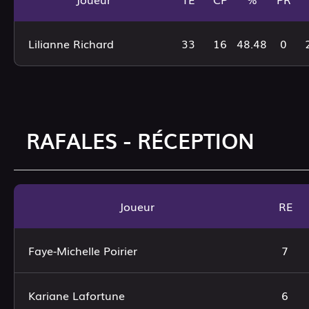
Lilianne Richard
33
16
48.48
0
RAFALES - RÉCEPTION
Joueur
RE
Faye-Michelle Poirier
7
Kariane Lafortune
6