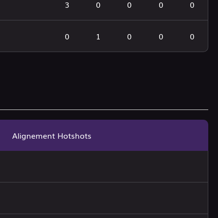
3
0
0
0
0
0
1
0
0
0
Alignement Hotshots