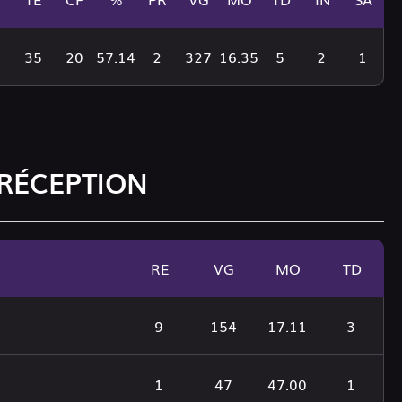
35
20
57.14
2
327
16.35
5
2
1
 RÉCEPTION
RE
VG
MO
TD
9
154
17.11
3
1
47
47.00
1