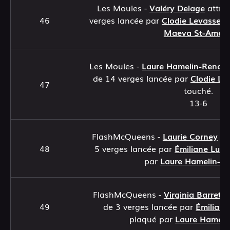
Les Moules -
Valéry Delage
attra
46
verges lancée par
Clodie Levasseur
Maeva St-Amou
Les Moules -
Laure Hamelin-Renau
de 14 verges lancée par
Clodie Le
47
touché.
13-6
FlashMcQueens -
Laurie Corney
at
48
5 verges lancée par
Émiliane Lun
par
Laure Hamelin-R
FlashMcQueens -
Virginia Barrette
49
de 3 verges lancée par
Émilian
plaqué par
Laure Hameli