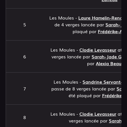
Les Moules -
Laure Hamelin-Renau
5
de 4 verges lancée par
Sarah-Ja
plaqué par
Frédérike-An
Les Moules -
Clodie Levasseur
attr
6
verges lancée par
Sarah-Jade Ga
par
Alexia Beaubi
Les Moules -
Sandrine Servant-L
7
passe de 8 verges lancée par
Sara
été plaqué par
Frédérike-A
Les Moules -
Clodie Levasseur
attr
8
verges lancée par
Sarah-J