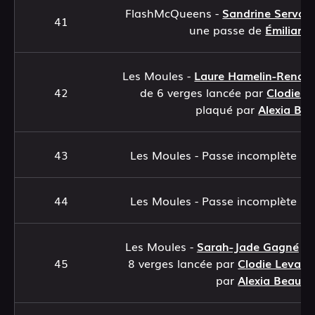
FlashMcQueens -
Sandrine Servan
41
une passe de
Émiliane
Les Moules -
Laure Hamelin-Renau
42
de 6 verges lancée par
Clodie L
plaqué par
Alexia Be
43
Les Moules - Passe incomplète p
44
Les Moules - Passe incomplète p
Les Moules -
Sarah-Jade Gagné
at
45
8 verges lancée par
Clodie Levass
par
Alexia Beaubi