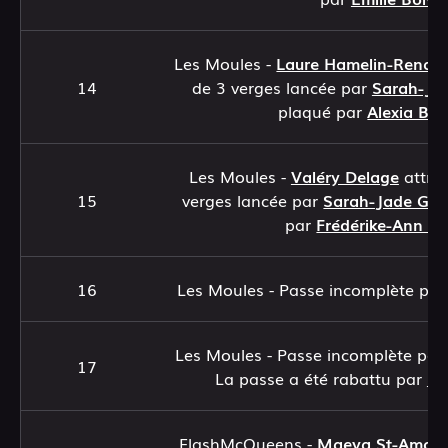
Les Moules -
Laure Hamelin-Renau
14
de 3 verges lancée par
Sarah-Ja
plaqué par
Alexia Be
Les Moules -
Valéry Delage
attra
15
verges lancée par
Sarah-Jade Ga
par
Frédérike-Ann Be
16
Les Moules - Passe incomplète pa
Les Moules - Passe incomplète pa
17
La passe a été rabattu par
Ma
FlashMcQueens -
Maeva St-Amour