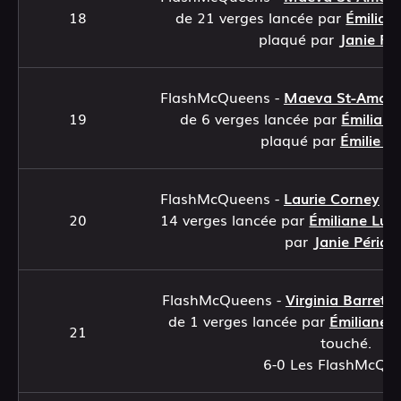
18
de 21 verges lancée par
Émilian
plaqué par
Janie Pé
FlashMcQueens -
Maeva St-Amour
19
de 6 verges lancée par
Émilian
plaqué par
Émilie Bo
FlashMcQueens -
Laurie Corney
at
20
14 verges lancée par
Émiliane Lun
par
Janie Périar
FlashMcQueens -
Virginia Barrette
de 1 verges lancée par
Émiliane 
21
touché.
6-0 Les FlashMcQu