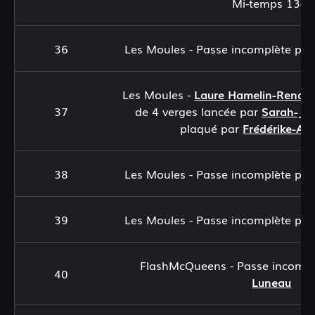
Mi-temps 13-0
36
Les Moules - Passe incomplète pa
Les Moules -
Laure Hamelin-Renau
37
de 4 verges lancée par
Sarah-Ja
plaqué par
Frédérike-An
38
Les Moules - Passe incomplète pa
39
Les Moules - Passe incomplète pa
FlashMcQueens - Passe incomp
40
Luneau