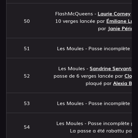
FlashMcQueens -
Laurie Corney
at
50
10 verges lancée par
Émiliane Lun
par
Janie Périar
51
Les Moules - Passe incomplète p
Les Moules -
Sandrine Servant-L
52
passe de 6 verges lancée par
Clodi
plaqué par
Alexia Be
53
Les Moules - Passe incomplète p
Les Moules - Passe incomplète pa
54
La passe a été rabattu par
L