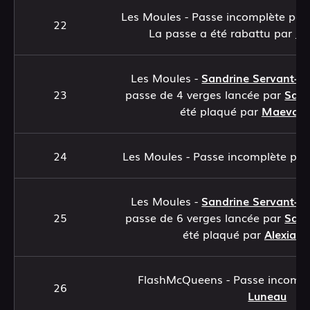
Les Moules - Passe incomplète pa
22
La passe a été rabattu par
Ma
Les Moules -
Sandrine Servant-L
23
passe de 4 verges lancée par
Sara
été plaqué par
Maeva S
24
Les Moules - Passe incomplète pa
Les Moules -
Sandrine Servant-L
25
passe de 6 verges lancée par
Sara
été plaqué par
Alexia B
FlashMcQueens - Passe incomp
26
Luneau