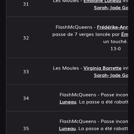
Les Moules -
Émiliane Luneau
inter
31
Sarah-Jade Gag
FlashMcQueens -
Frédérike-Ann B
passe de 7 verges lancée par
Émili
32
un touché.
13-0
Les Moules -
Virginia Barrette
inter
33
Sarah-Jade Gag
FlashMcQueens - Passe incomp
34
Luneau
. La passe a été rabattu
FlashMcQueens - Passe incomp
35
Luneau
. La passe a été rabattu