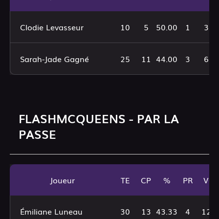
Clodie Levasseur
10
5
50.00
1
39
Sarah-Jade Gagné
25
11
44.00
3
62
FLASHMCQUEENS - PAR LA
PASSE
Joueur
TE
CP
%
PR
VG
Émiliane Luneau
30
13
43.33
4
129