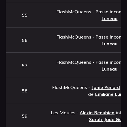
FlashMcQueens - Passe incomp
55
Luneau
FlashMcQueens - Passe incomp
56
Luneau
FlashMcQueens - Passe incomp
57
Luneau
FlashMcQueens -
Janie Périard
int
58
de
Émiliane Lune
Les Moules -
Alexia Beaubien
inter
59
Sarah-Jade Gag