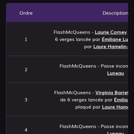
Ordre
Description
FlashMcQueens -
Laurie Corney
at
1
6 verges lancée par
Émiliane Lun
par
Laure Hamelin-R
FlashMcQueens - Passe incomp
2
Luneau
FlashMcQueens -
Virginia Barrette
3
de 6 verges lancée par
Émilian
plaqué par
Laure Hameli
FlashMcQueens - Passe incomp
4
Luneau