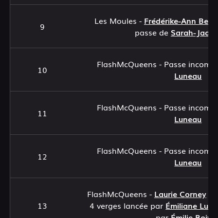
Les Moules -
Frédérike-Ann Berni
9
passe de
Sarah-Jade
FlashMcQueens - Passe incomp
10
Luneau
FlashMcQueens - Passe incomp
11
Luneau
FlashMcQueens - Passe incomp
12
Luneau
FlashMcQueens -
Laurie Corney
at
13
4 verges lancée par
Émiliane Lun
par
Émilie Boivi