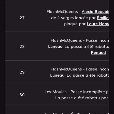
FlashMcQueens -
Alexia Beaubien
27
de 4 verges lancée par
Émilian
plaqué par
Laure Hameli
FlashMcQueens - Passe incomp
28
Luneau
. La passe a été rabattu 
Renaud
FlashMcQueens - Passe incomp
29
Luneau
. La passe a été rabattu
Les Moules - Passe incomplète pa
30
La passe a été rabattu par
Vi