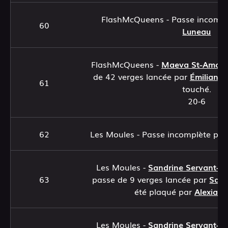
FlashMcQueens - Passe incomp
60
Luneau
FlashMcQueens -
Maeva St-Amour
de 42 verges lancée par
Émiliane
61
touché.
20-6
62
Les Moules - Passe incomplète pa
Les Moules -
Sandrine Servant-L
63
passe de 9 verges lancée par
Sara
été plaqué par
Alexia B
Les Moules -
Sandrine Servant-L