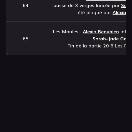
64
passe de 8 verges lancée par
Sara
été plaqué par
Alexia B
Les Moules -
Alexia Beaubien
inter
65
Sarah-Jade Gag
Fin de la partie 20-6 Les F