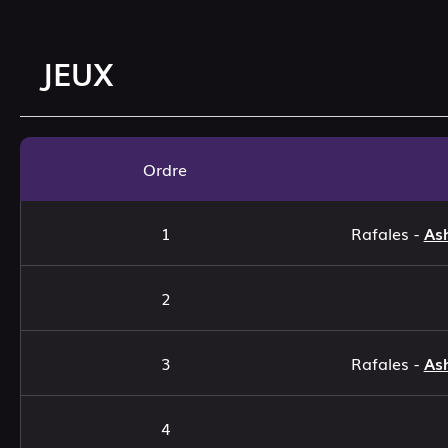
JEUX
Ordre
1
Rafales -
As
2
3
Rafales -
As
4