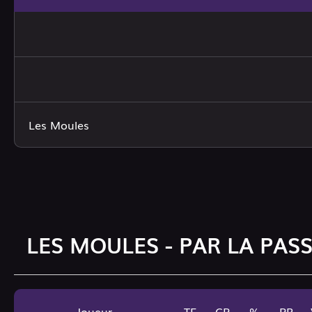
Les Moules
LES MOULES - PAR LA PAS
Joueur
TE
CP
%
PR