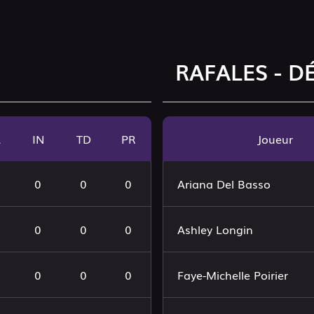
RAFALES - D
A
IN
TD
PR
Joueur
0
0
0
Ariana Del Basso
0
0
0
Ashley Longin
0
0
0
Faye-Michelle Poirier