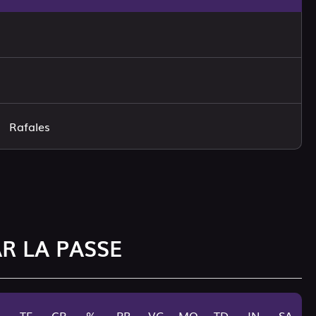
Rafales
AR LA PASSE
TE
CP
%
PR
VG
MO
TD
IN
SA