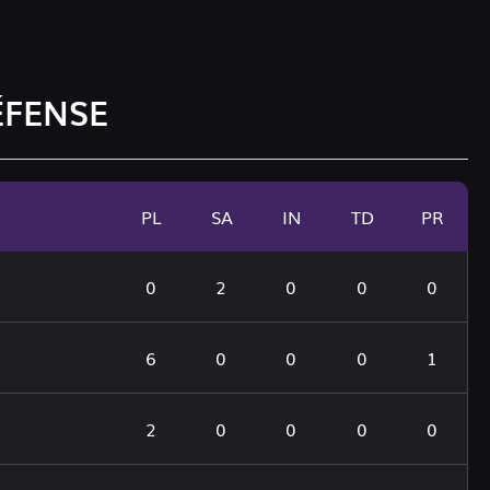
ÉFENSE
PL
SA
IN
TD
PR
0
2
0
0
0
6
0
0
0
1
2
0
0
0
0