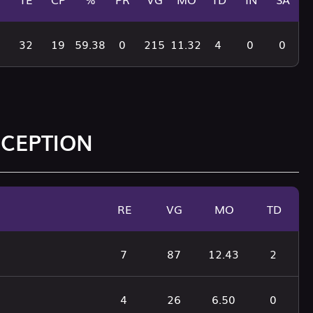
32
19
59.38
0
215
11.32
4
0
0
ÉCEPTION
RE
VG
MO
TD
7
87
12.43
2
4
26
6.50
0