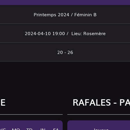
Printemps 2024 / Féminin B
2024-04-10 19:00 /
Lieu: Rosemère
20 - 26
SE
RAFALES - P
VG
MO
TD
IN
SA
Joueur