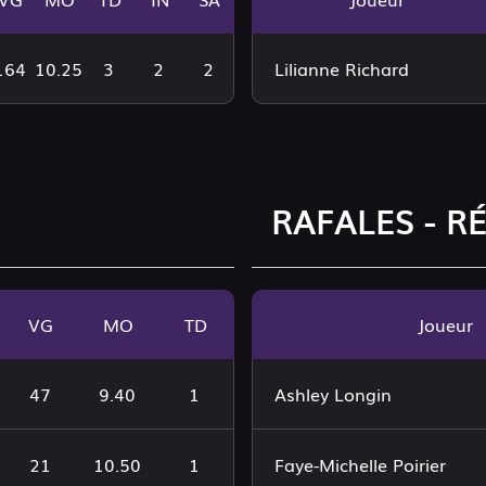
164
10.25
3
2
2
Lilianne Richard
RAFALES - R
VG
MO
TD
Joueur
47
9.40
1
Ashley Longin
21
10.50
1
Faye-Michelle Poirier