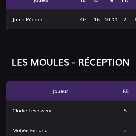
Janie Périard
40
16
40.00
2
LES MOULES - RÉCEPTION
Joueur
RE
Clodie Levasseur
5
Mahée Ferland
2