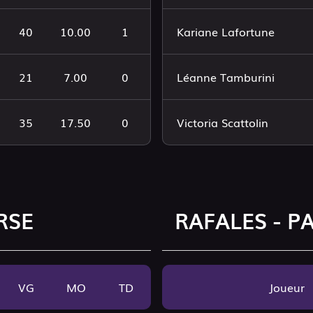
40
10.00
1
Kariane Lafortune
21
7.00
0
Léanne Tamburini
35
17.50
0
Victoria Scattolin
RSE
RAFALES - P
VG
MO
TD
Joueur