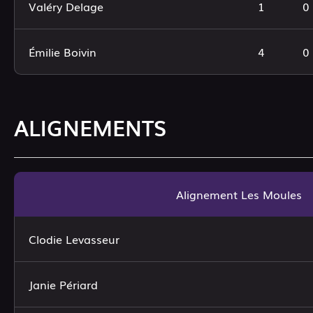
Valéry Delage
1
0
Émilie Boivin
4
0
ALIGNEMENTS
Alignement Les Moules
Clodie Levasseur
Janie Périard