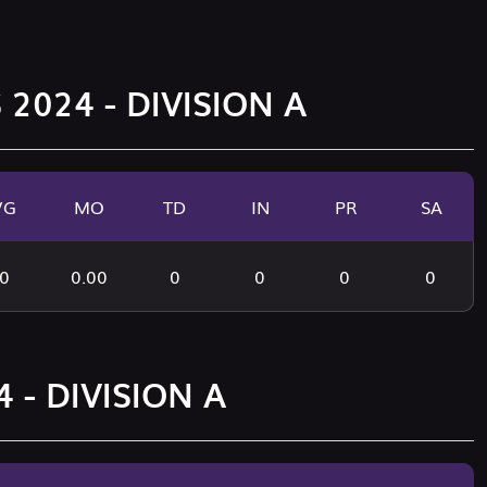
 2024 - DIVISION A
VG
MO
TD
IN
PR
SA
0
0.00
0
0
0
0
 - DIVISION A