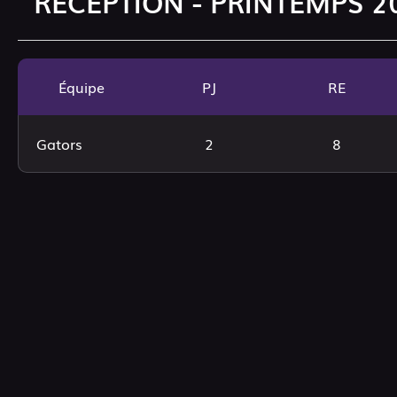
RÉCEPTION - PRINTEMPS 20
Équipe
PJ
RE
Gators
2
8