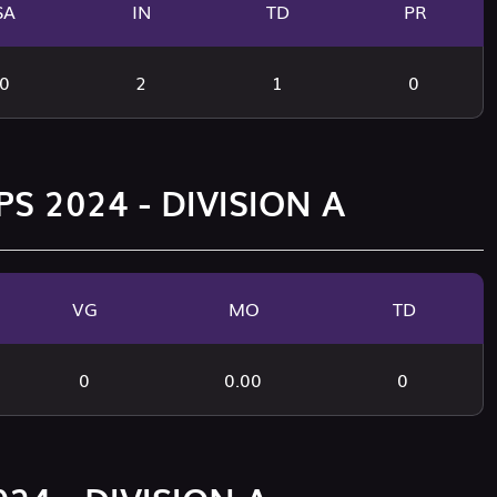
SA
IN
TD
PR
0
2
1
0
S 2024 - DIVISION A
VG
MO
TD
0
0.00
0