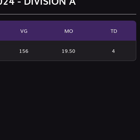
24 - DIVISION A
VG
MO
TD
156
19.50
4