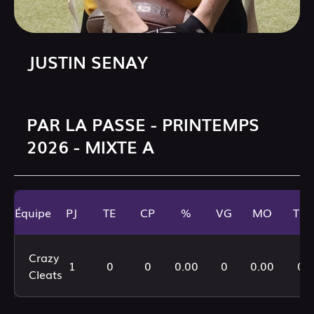
JUSTIN SENAY
PAR LA PASSE - PRINTEMPS
2026 - MIXTE A
Équipe
PJ
TE
CP
%
VG
MO
TD
Crazy
1
0
0
0.00
0
0.00
0
Cleats