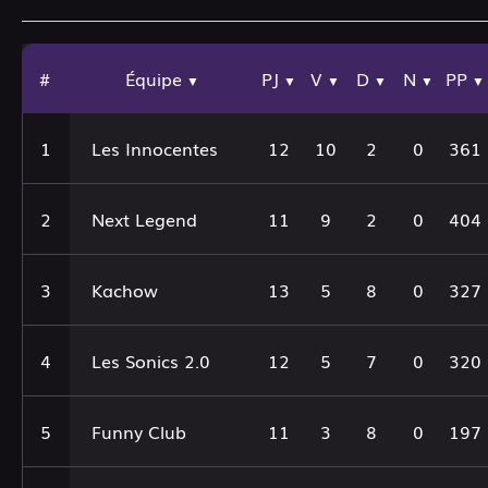
#
Équipe
PJ
V
D
N
PP
▼
▼
▼
▼
▼
▼
1
Les Innocentes
12
10
2
0
361
2
Next Legend
11
9
2
0
404
3
Kachow
13
5
8
0
327
4
Les Sonics 2.0
12
5
7
0
320
5
Funny Club
11
3
8
0
197